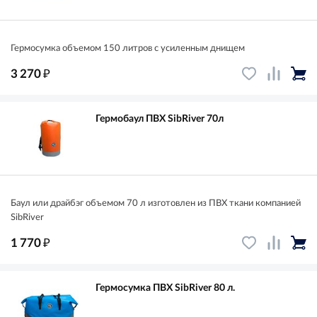
Гермоcумка объемом 150 литров с усиленным днищем
₽
3 270
Гермобаул ПВХ SibRiver 70л
Баул или драйбэг объемом 70 л изготовлен из ПВХ ткани компанией
SibRiver
₽
1 770
Гермосумка ПВХ SibRiver 80 л.