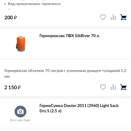
Вид гермоупаковки: гермочехол
...
₽
200
Герморюкзак ПВХ SibRiver 70 л.
Герморюкзак объемом 70 литров с усиленным днищем толщиной 1,2
мм
₽
2 150
ГермоСумка Deuter 2011 (3960) Light Sack
Dry S (2.5 л)