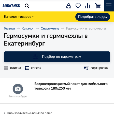
Каталог товаров
Подобрать лодку
Главная
Каталог
Снаряжение
Гермосумки и гермочехлы
Гермосумки и гермочехлы в
Екатеринбург
Подбор по параметрам
плитка
список
сортировка
Водонепронецаемый пакет для мобильного
телефона 180х250 мм
Производитель/Бренд: no name