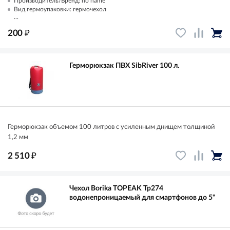
Производитель/Бренд: no name
Вид гермоупаковки: гермочехол
...
₽
200
Герморюкзак ПВХ SibRiver 100 л.
Герморюкзак объемом 100 литров с усиленным днищем толщиной
1,2 мм
₽
2 510
Чехол Borika TOPEAK Tp274
водонепроницаемый для смартфонов до 5"