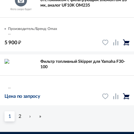
мк, аналог UF10K OM235
Производитель/Бренд: Omax
...
₽
5 900
Фильтр топливный Skipper для Yamaha F30-
100
...
Цена по запросу
1
2
›
»