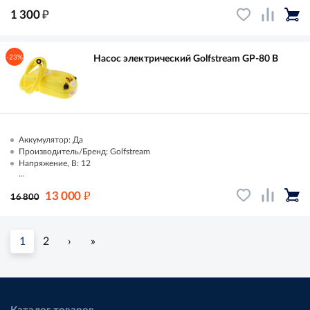
₽
1 300
-23%
Насос электрический Golfstream GP-80 B
Аккумулятор: Да
Производитель/Бренд: Golfstream
Напряжение, В: 12
...
₽
13 000
16 800
1
2
›
»