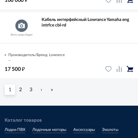
106 000
Кабель интерфейсный Lowrance Yamaha eng
intrfce cbl-rd
Производитель/Бренд: Lowrance
...
₽
17 500
1
2
3
›
»
Каталог товаров
Лодки ПВХ
Лодочные моторы
Аксессуары
Эхолоты