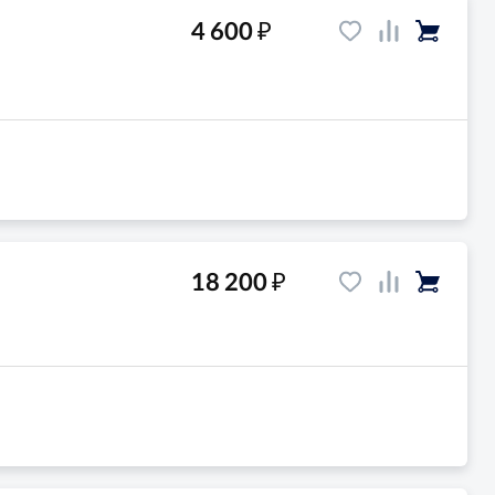
₽
4 600
и
₽
18 200