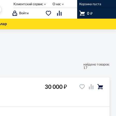
Клиентский сервис
О нас
Корзина пуста
₽
Войти
0
олар
найдено товаров:
17
₽
30 000