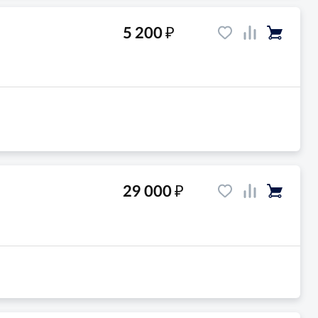
₽
5 200
и
₽
29 000