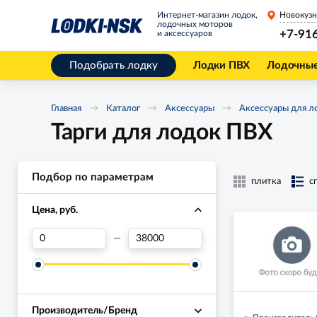
Интернет-магазин лодок,
Новокузн
лодочных моторов
+7-91
и аксессуаров
Подобрать лодку
Лодки ПВХ
Лодочны
Главная
Каталог
Аксессуары
Аксессуары для л
Тарги для лодок ПВХ
Подбор по параметрам
плитка
с
Цена, руб.
—
Производитель/Бренд