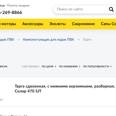
ецк
Пункты выдачи
6-269-8866
е моторы
Аксессуары
Эхолоты
Снаряжение
Сапы С
одок ПВХ
Комплектующие для лодок ПВХ
Тарги
писок
сортировка
по цене
по названию
по популярности
Тарга сдвоенная, с нижними корзимнами, разборная,
Солар 470 SJT