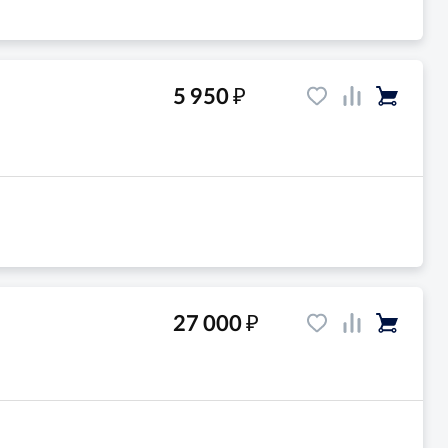
₽
5 950
₽
27 000