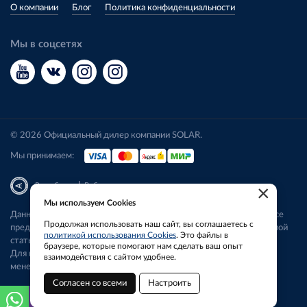
О компании
Блог
Политика конфиденциальности
Мы в соцсетях
© 2026 Официальный дилер компании SOLAR.
Мы принимаем:
|
Разработка
Веб-аналитика
×
Мы используем Cookies
Данный сайт носит исключительно информационный характер. Все
Продолжая использовать наш сайт, вы соглашаетесь с
представленные предложения не являются офертой, определяемой
политикой использования Cookies
. Это файлы в
статьей 437 ГК РФ.
браузере, которые помогают нам сделать ваш опыт
Для получения подробной информации свяжитесь с нашим
взаимодействия с сайтом удобнее.
менеджером.
Согласен со всеми
Настроить
Новокузнецк
+7-916-269-8866
Пункты выдачи