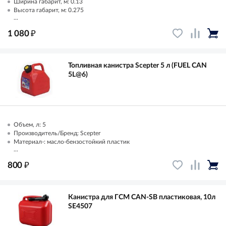
Ширина габарит, м: 0.13
Высота габарит, м: 0.275
...
₽
1 080
Топливная канистра Scepter 5 л (FUEL CAN
5L@6)
Объем, л: 5
Производитель/Бренд: Scepter
Материал-: масло-бензостойкий пластик
...
₽
800
Канистра для ГСМ CAN-SB пластиковая, 10л
SE4507