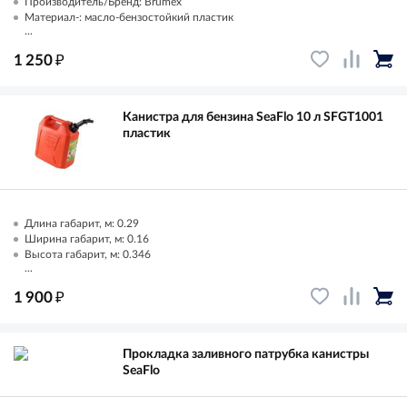
Производитель/Бренд: Brumex
Материал-: масло-бензостойкий пластик
...
₽
1 250
Канистра для бензина SeaFlo 10 л SFGT1001
пластик
Длина габарит, м: 0.29
Ширина габарит, м: 0.16
Высота габарит, м: 0.346
...
₽
1 900
Прокладка заливного патрубка канистры
SeaFlo