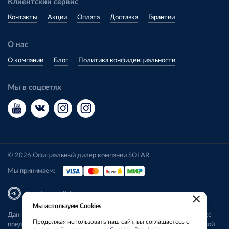
Клиентский сервис
Контакты
Акции
Оплата
Доставка
Гарантии
О нас
О компании
Блог
Политика конфиденциальности
Мы в соцсетях
© 2026 Официальный дилер компании SOLAR.
Мы принимаем:
|
Разработка
Веб-аналитика
×
Мы используем Cookies
Данный сайт носит исключительно информационный характер. Все
Продолжая использовать наш сайт, вы соглашаетесь с
представленные предложения не являются офертой, определяемой