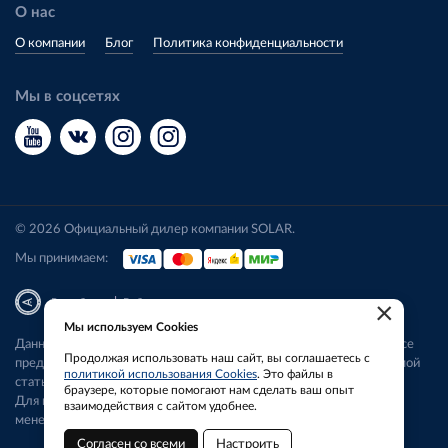
О нас
О компании
Блог
Политика конфиденциальности
Мы в соцсетях
© 2026 Официальный дилер компании SOLAR.
Мы принимаем:
|
Разработка
Веб-аналитика
×
Мы используем Cookies
Данный сайт носит исключительно информационный характер. Все
Продолжая использовать наш сайт, вы соглашаетесь с
представленные предложения не являются офертой, определяемой
политикой использования Cookies
. Это файлы в
статьей 437 ГК РФ.
браузере, которые помогают нам сделать ваш опыт
Для получения подробной информации свяжитесь с нашим
взаимодействия с сайтом удобнее.
менеджером.
Согласен со всеми
Настроить