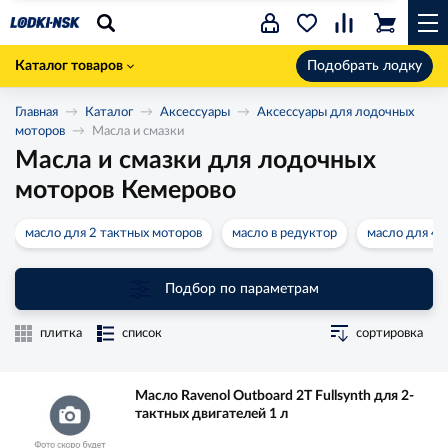
Каталог товаров
Подобрать лодку
Главная
Каталог
Аксессуары
Аксессуары для лодочных
моторов
Масла и смазки
Масла и смазки для лодочных
моторов Кемерово
масло для 2 тактных моторов
масло в редуктор
масло для 4 
Подбор по параметрам
плитка
список
сортировка
Масло Ravenol Outboard 2T Fullsynth для 2-
тактных двигателей 1 л