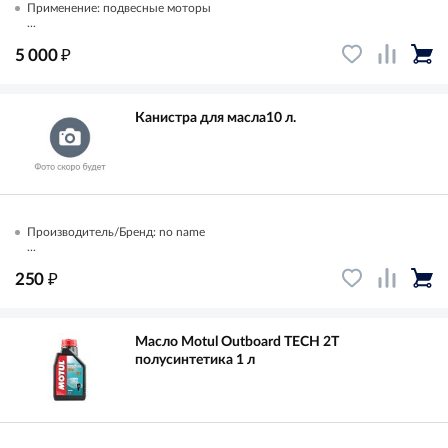
Применение: подвесные моторы
...
₽
5 000
Канистра для масла10 л.
Производитель/Бренд: no name
...
₽
250
Масло Motul Outboard TECH 2T
полусинтетика 1 л