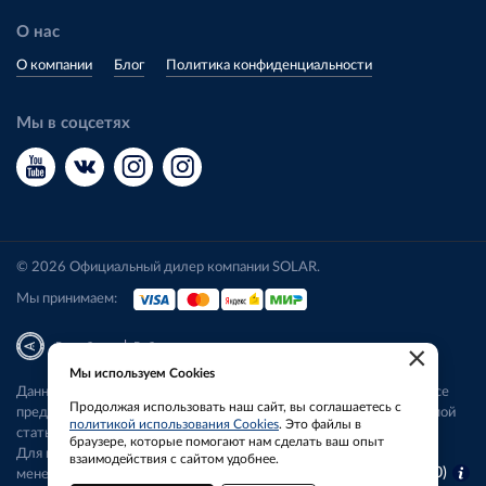
О нас
О компании
Блог
Политика конфиденциальности
Мы в соцсетях
© 2026 Официальный дилер компании SOLAR.
Мы принимаем:
|
Разработка
Веб-аналитика
×
Мы используем Cookies
Данный сайт носит исключительно информационный характер. Все
Продолжая использовать наш сайт, вы соглашаетесь с
представленные предложения не являются офертой, определяемой
политикой использования Cookies
. Это файлы в
статьей 437 ГК РФ.
браузере, которые помогают нам сделать ваш опыт
Для получения подробной информации свяжитесь с нашим
взаимодействия с сайтом удобнее.
Моя конфигурация (
0
)
менеджером.