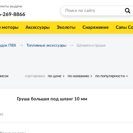
ункты выдачи
6-269-8866
е моторы
Аксессуары
Эхолоты
Снаряжение
Сапы С
одок ПВХ
Топливные аксессуары
Шланги и груши
писок
сортировка
по цене
по названию
по популярности
Груша большая под шланг 10 мм