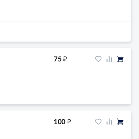
₽
75
₽
100