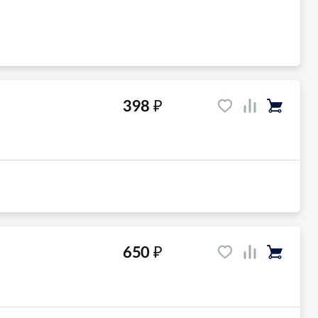
₽
398
₽
650