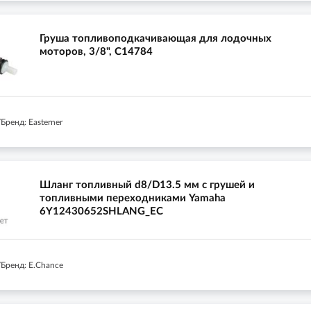
Груша топливоподкачивающая для лодочных
моторов, 3/8", C14784
ренд: Easterner
Шланг топливный d8/D13.5 мм с грушей и
топливными переходниками Yamaha
6Y12430652SHLANG_EC
Бренд: E.Chance