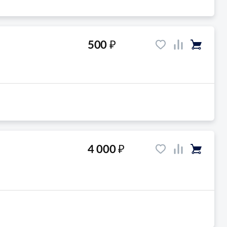
₽
500
₽
4 000