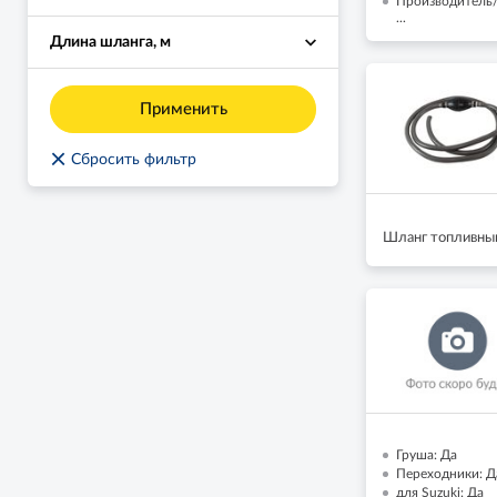
Производитель/
...
Длина шланга, м
Применить
×
Сбросить фильтр
Шланг топливный
Груша: Да
Переходники: Д
для Suzuki: Да