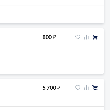
₽
800
₽
5 700