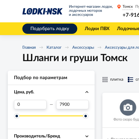
Интернет-магазин лодок,
Томск
П
лодочных моторов
+7-91
и аксессуаров
Подобрать лодку
Лодки ПВХ
Лодочны
Главная
Каталог
Аксессуары
Аксессуары для л
Шланги и груши Томск
Подбор по параметрам
плитка
с
Цена, руб.
—
Производитель/Бренд