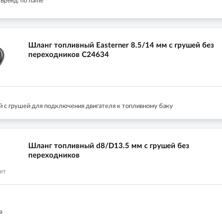
Бренд: no name
Шланг топливный Easterner 8.5/14 мм с грушей без
переходников C24634
 с грушей для подключения двигателя к топливному баку
Шланг топливный d8/D13.5 мм с грушей без
переходников
а