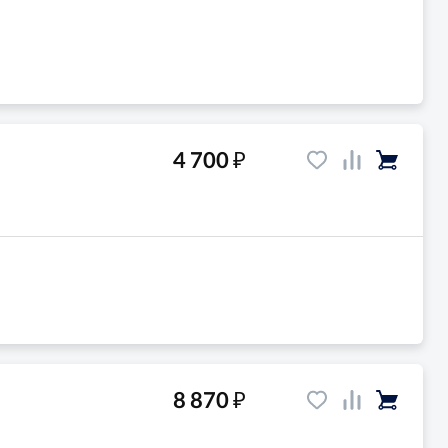
₽
4 700
₽
8 870