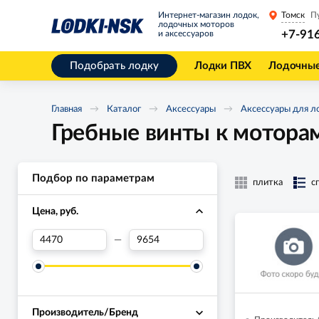
Интернет-магазин лодок,
Томск
П
лодочных моторов
+7-91
и аксессуаров
Подобрать лодку
Лодки ПВХ
Лодочны
Главная
Каталог
Аксессуары
Аксессуары для л
Гребные винты к мотора
Подбор по параметрам
плитка
с
Цена, руб.
—
Производитель/Бренд