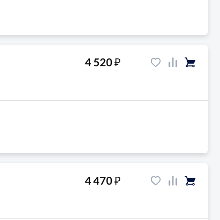
₽
4 520
₽
4 470