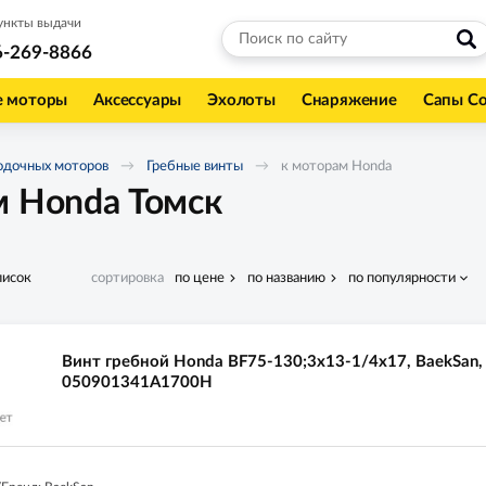
ункты выдачи
6-269-8866
е моторы
Аксессуары
Эхолоты
Снаряжение
Сапы С
одочных моторов
Гребные винты
к моторам Honda
м Honda Томск
писок
сортировка
по цене
по названию
по популярности
Винт гребной Honda BF75-130;3x13-1/4x17, BaekSan,
050901341A1700H