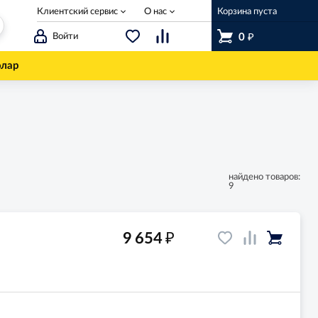
Клиентский сервис
О нас
Корзина пуста
₽
Войти
0
олар
найдено товаров:
9
₽
9 654