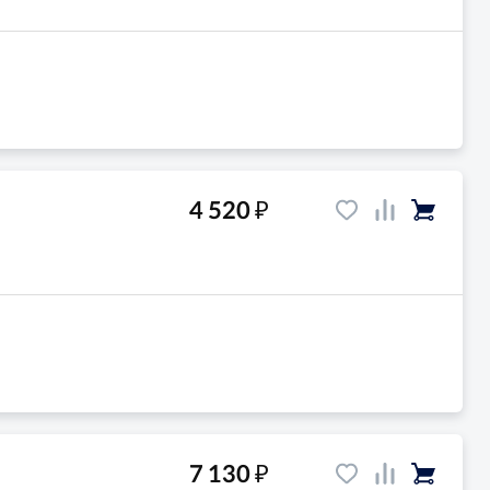
₽
4 520
₽
7 130