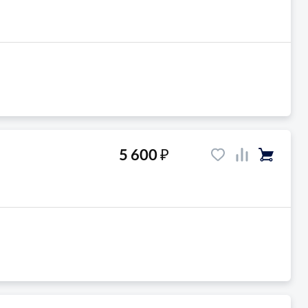
₽
5 600