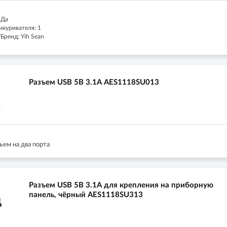
 Да
икуривателя: 1
Бренд: Yih Sean
Разъем USB 5В 3.1А AES1118SU013
ъем на два порта
Разъем USB 5В 3.1А для крепления на приборную
панель, чёрный AES1118SU313