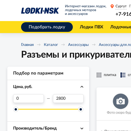
Интернет-магазин лодок,
Сургут
П
лодочных моторов
+7-91
и аксессуаров
Подобрать лодку
Лодки ПВХ
Лодочны
Главная
Каталог
Аксессуары
Аксессуары для л
Разъемы и прикуривател
Подбор по параметрам
плитка
с
Цена, руб.
—
Производитель/Бренд