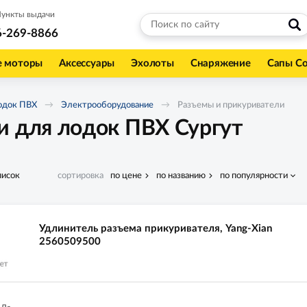
ункты выдачи
6-269-8866
е моторы
Аксессуары
Эхолоты
Снаряжение
Сапы С
одок ПВХ
Электрооборудование
Разъемы и прикуриватели
и для лодок ПВХ Сургут
писок
сортировка
по цене
по названию
по популярности
Удлинитель разъема прикуривателя, Yang-Xian
2560509500