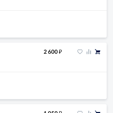
₽
2 600
₽