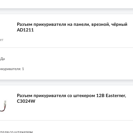
Разъем прикуривателя на панели, врезной, чёрный
AD1211
 Да
икуривателя: 1
Разъем прикуривателя со штекером 12В Easterner,
C3024W
ателя со штекером