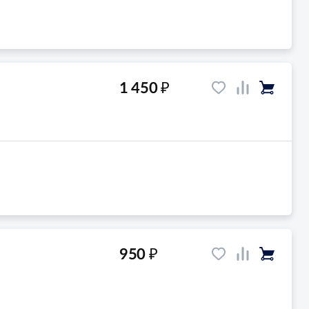
₽
1 450
₽
950