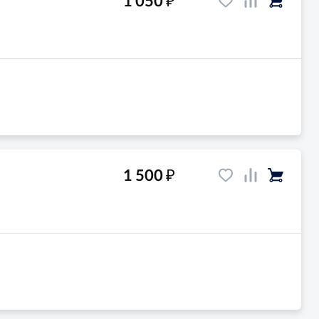
1 050
₽
1 500