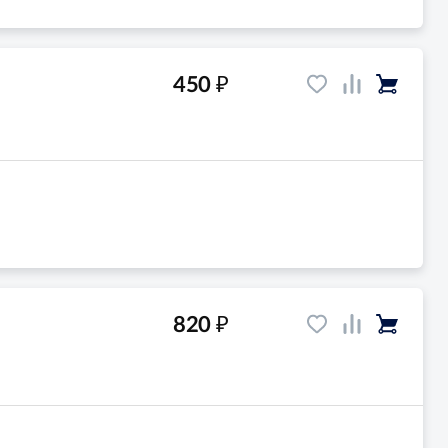
₽
450
₽
820