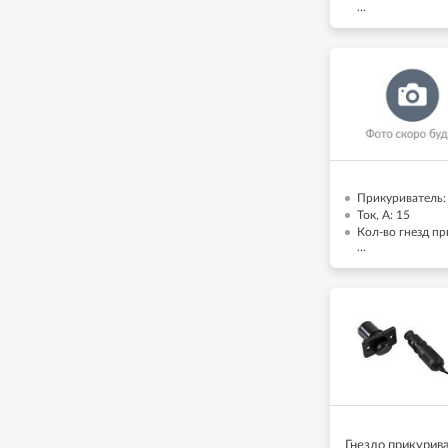
...
Прикуриватель:
Ток, А: 15
Кол-во гнезд пр
...
Гнездо прикурив