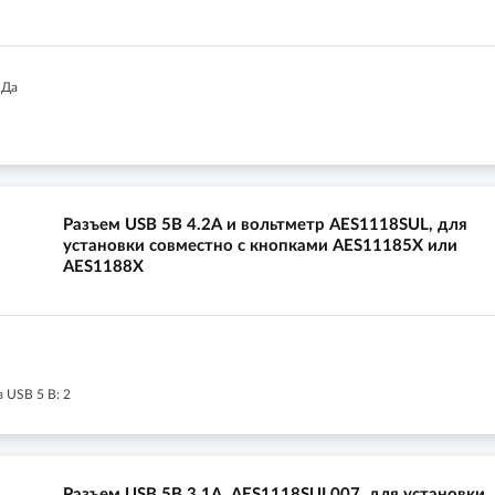
 Да
Разъем USB 5В 4.2А и вольтметр AES1118SUL, для
установки совместно с кнопками AES11185X или
AES1188X
 USB 5 В: 2
Разъем USB 5В 3.1А, AES1118SUL007, для установки