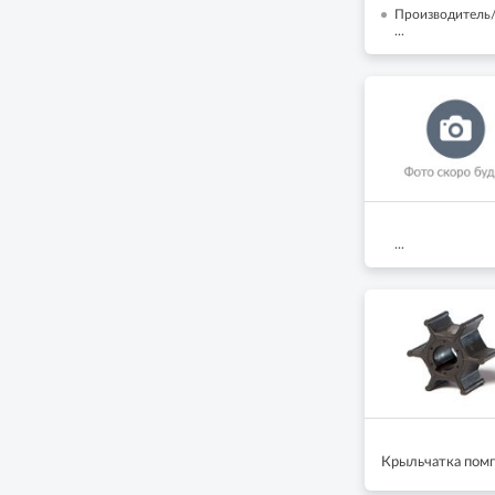
Производитель/
...
...
Крыльчатка помп