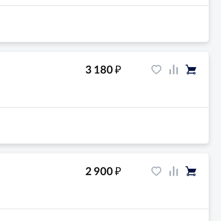
₽
3 180
₽
2 900