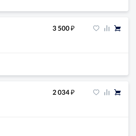
₽
3 500
₽
2 034