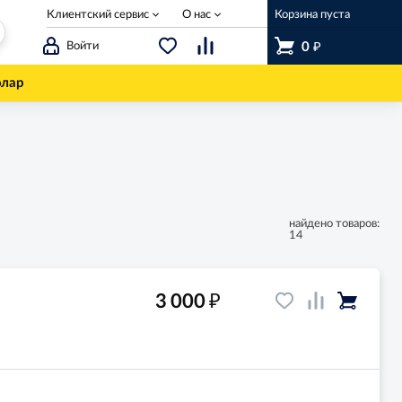
Клиентский сервис
О нас
Корзина пуста
₽
Войти
0
олар
найдено товаров:
14
₽
3 000