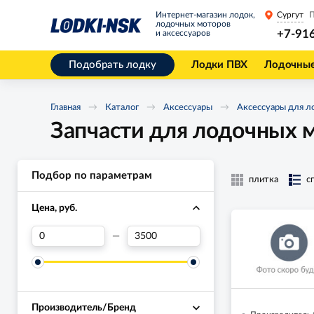
Интернет-магазин лодок,
Сургут
П
лодочных моторов
+7-91
и аксессуаров
Подобрать лодку
Лодки ПВХ
Лодочны
Главная
Каталог
Аксессуары
Аксессуары для л
Запчасти для лодочных м
Подбор по параметрам
плитка
с
Цена, руб.
—
Производитель/Бренд