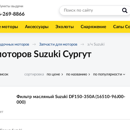
ункты выдачи
6-269-8866
е моторы
Аксессуары
Эхолоты
Снаряжение
Сапы С
одочных моторов
Запчасти для моторов
з/ч Suzuki
оторов Suzuki Сургут
писок
сортировка
по цене
по названию
по популярности
Фильтр масляный Suzuki DF150-350A (16510-96J00-
000)