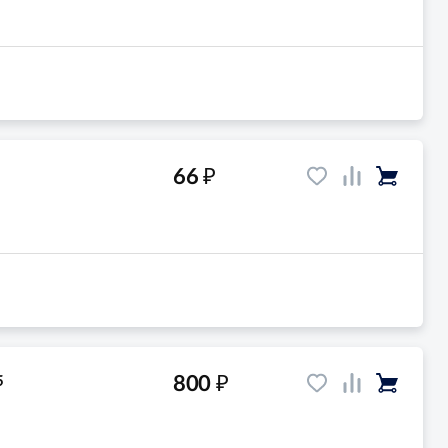
₽
66
₽
800
5