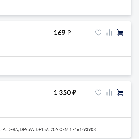
₽
169
₽
1 350
T15A, DF8A, DF9.9A, DF15A, 20A OEM:17461-93903