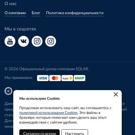
О нас
О компании
Блог
Политика конфиденциальности
Мы в соцсетях
© 2026 Официальный дилер компании SOLAR.
Мы принимаем:
|
Разработка
Веб-аналитика
×
Мы используем Cookies
Данный сайт носит исключительно информационный характер. Все
Продолжая использовать наш сайт, вы соглашаетесь с
представленные предложения не являются офертой, определяемой
политикой использования Cookies
. Это файлы в
статьей 437 ГК РФ.
браузере, которые помогают нам сделать ваш опыт
Для получения подробной информации свяжитесь с нашим
взаимодействия с сайтом удобнее.
менеджером.
Согласен со всеми
Настроить