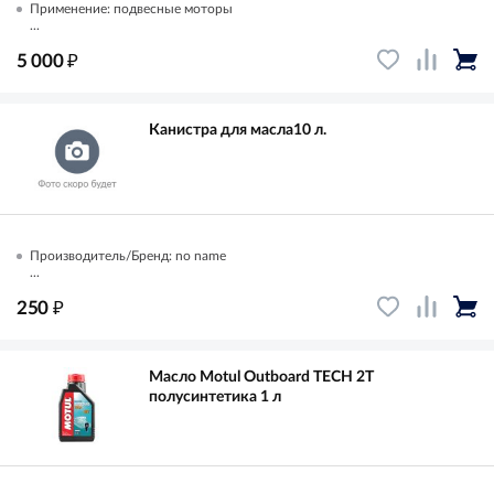
Применение: подвесные моторы
...
₽
5 000
Канистра для масла10 л.
Производитель/Бренд: no name
...
₽
250
Масло Motul Outboard TECH 2T
полусинтетика 1 л