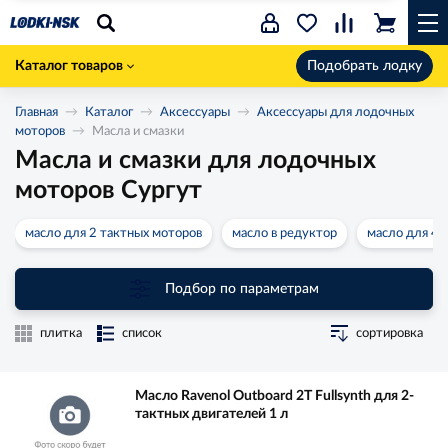
Каталог товаров
Подобрать лодку
Главная
Каталог
Аксессуары
Аксессуары для лодочных
моторов
Масла и смазки
Масла и смазки для лодочных
моторов Сургут
масло для 2 тактных моторов
масло в редуктор
масло для 4 
Подбор по параметрам
плитка
список
сортировка
Масло Ravenol Outboard 2T Fullsynth для 2-
тактных двигателей 1 л