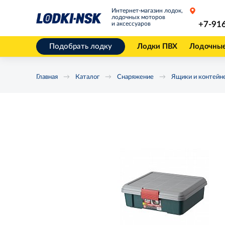
Интернет-магазин лодок,
лодочных моторов
+7-91
и аксессуаров
Подобрать лодку
Лодки ПВХ
Лодочны
Главная
Каталог
Снаряжение
Ящики и контейн