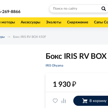
6-269-8866
е моторы
Аксессуары
Эхолоты
Снаряжение
Сапы С
еры
Бокс IRIS RV BOX 450F
Бокс IRIS RV BOX
IRIS Ohyama
₽
1 930
В корзину