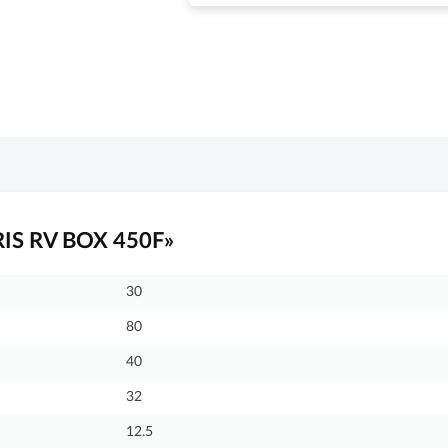
RIS RV BOX 450F»
30
80
40
32
12.5