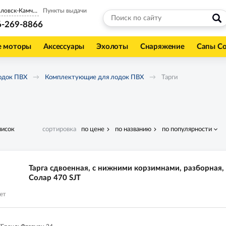
Петропавловск-Камчатский
Пункты выдачи
6-269-8866
е моторы
Аксессуары
Эхолоты
Снаряжение
Сапы С
одок ПВХ
Комплектующие для лодок ПВХ
Тарги
писок
сортировка
по цене
по названию
по популярности
Тарга сдвоенная, с нижними корзимнами, разборная,
Солар 470 SJT