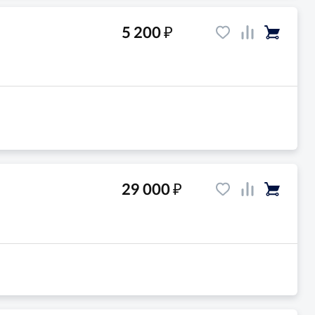
₽
5 200
и
₽
29 000