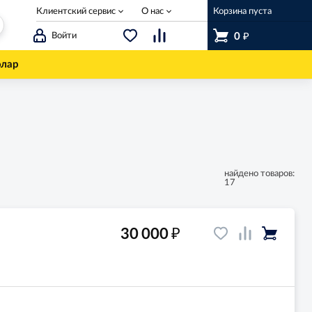
Клиентский сервис
О нас
Корзина пуста
₽
Войти
0
олар
найдено товаров:
17
₽
30 000