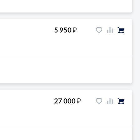
₽
5 950
₽
27 000