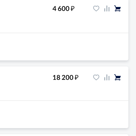
₽
4 600
и
₽
18 200