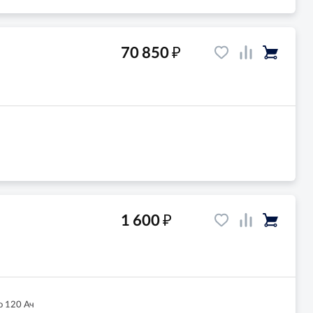
₽
70 850
₽
1 600
о 120 Ач