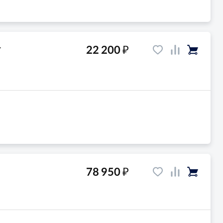
₽
22 200
r
₽
78 950