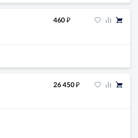
₽
460
₽
26 450