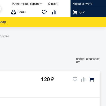
Клиентский сервис
О нас
Корзина пуста
₽
Войти
0
олар
ойства
найдено товаров:
89
₽
120