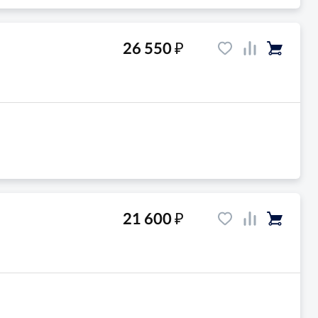
₽
26 550
₽
21 600