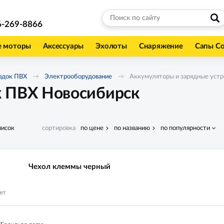
6-269-8866
е моторы
Аксессуары
Эхолоты
Снаряжение
Сапы С
одок ПВХ
Электрооборудование
Аккумуляторы и зарядные устр
к ПВХ Новосибирск
писок
сортировка
по цене
по названию
по популярности
Чехол клеммы черный