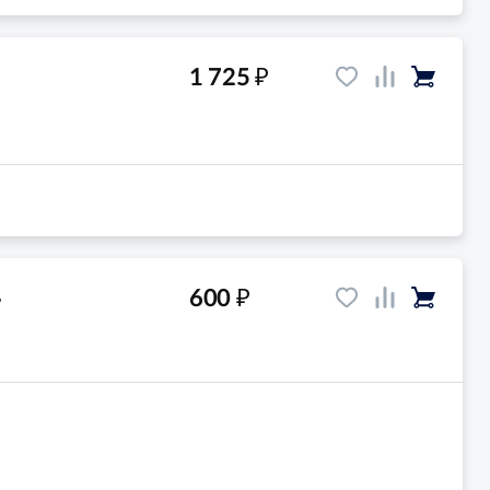
₽
1 725
₽
600
,