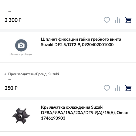
...
₽
2 300
Шплинт фиксации гайки гребного винта
Suzuki DF2.5/DT2-9, 0920402001000
Производитель/Бренд: Suzuki
...
₽
250
Крыльчатка охлаждения Suzuki
DF8A/9.9A/15A/20A/DT9.9(A)/15(A), Omax
1746193903_