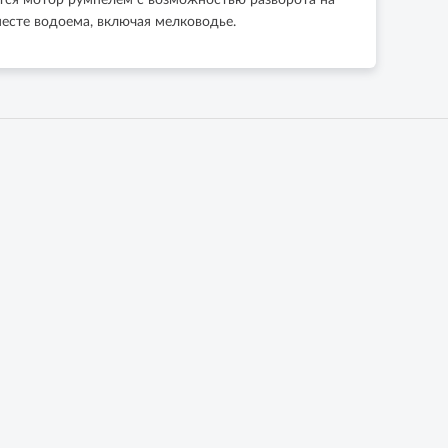
ется мотор румпелем с возможностью разворота на
есте водоема, включая мелководье.