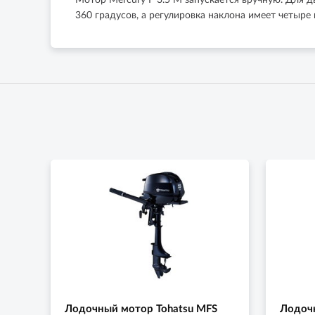
Мотор Mercury F 3.5 M запускается вручную. Для 
360 градусов, а регулировка наклона имеет четыр
Лодочный мотор Tohatsu MFS
Лодоч