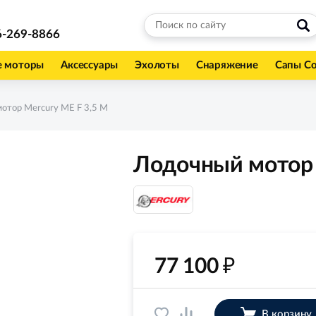
6-269-8866
е моторы
Аксессуары
Эхолоты
Снаряжение
Сапы С
отор Mercury ME F 3,5 M
Лодочный мотор 
₽
77 100
В корзину