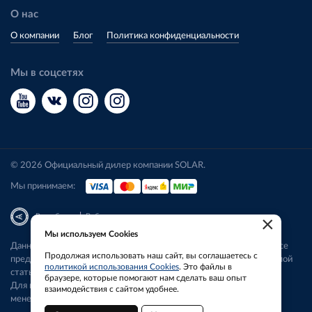
О нас
О компании
Блог
Политика конфиденциальности
Мы в соцсетях
© 2026 Официальный дилер компании SOLAR.
Мы принимаем:
|
Разработка
Веб-аналитика
×
Мы используем Cookies
Данный сайт носит исключительно информационный характер. Все
Продолжая использовать наш сайт, вы соглашаетесь с
представленные предложения не являются офертой, определяемой
политикой использования Cookies
. Это файлы в
статьей 437 ГК РФ.
браузере, которые помогают нам сделать ваш опыт
Для получения подробной информации свяжитесь с нашим
взаимодействия с сайтом удобнее.
менеджером.