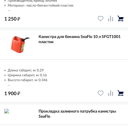
Производитель/Бренд: Brumex
Материал-: масло-бензостойкий пластик
...
₽
1 250
Канистра для бензина SeaFlo 10 л SFGT1001
пластик
Длина габарит, м: 0.29
Ширина габарит, м: 0.16
Высота габарит, м: 0.346
...
₽
1 900
Прокладка заливного патрубка канистры
SeaFlo