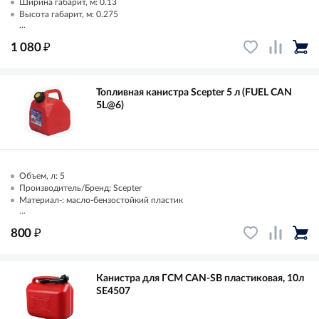
Ширина габарит, м: 0.13
Высота габарит, м: 0.275
...
₽
1 080
Топливная канистра Scepter 5 л (FUEL CAN
5L@6)
Объем, л: 5
Производитель/Бренд: Scepter
Материал-: масло-бензостойкий пластик
...
₽
800
Канистра для ГСМ CAN-SB пластиковая, 10л
SE4507