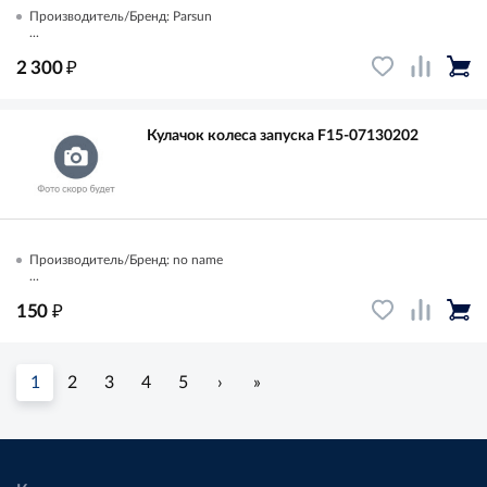
Производитель/Бренд: Parsun
...
₽
2 300
Кулачок колеса запуска F15-07130202
Производитель/Бренд: no name
...
₽
150
1
2
3
4
5
›
»