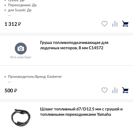
Груша: Да
Переходники: Да
для Suzuki: Да
...
₽
1 312
Груша топливоподкачивающая для
лодочных моторов, 8 мм C14572
Производитель/Бренд: Easterner
...
₽
500
Шланг топливный d7/D12.5 мм с грушей и
топливными переходниками Yamaha